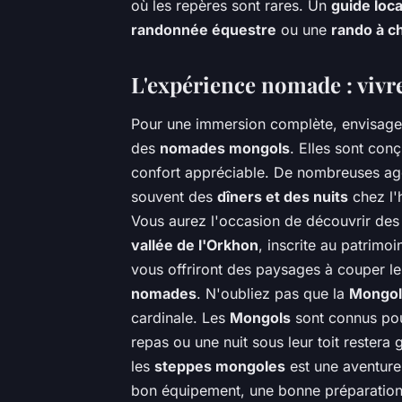
où les repères sont rares. Un
guide loca
randonnée équestre
ou une
rando à c
L'expérience nomade : vi
Pour une immersion complète, envisage
des
nomades mongols
. Elles sont conç
confort appréciable. De nombreuses a
souvent des
dîners et des nuits
chez l'h
Vous aurez l'occasion de découvrir de
vallée de l'Orkhon
, inscrite au patrim
vous offriront des paysages à couper le 
nomades
. N'oubliez pas que la
Mongol
cardinale. Les
Mongols
sont connus pour
repas ou une nuit sous leur toit rester
les
steppes mongoles
est une aventure
bon équipement, une bonne préparation e