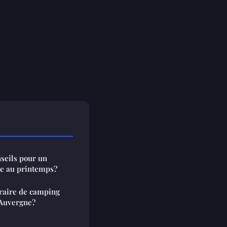
nseils pour un
ie au printemps?
raire de camping
'Auvergne?