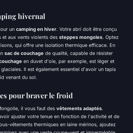
mping hivernal
pour un
camping en hiver
. Votre abri doit être conçu
 et aux vents violents des
steppes mongoles
. Optez
isons, qui offre une isolation thermique efficace. En
un
sac de couchage
de qualité, capable de résister
 couchage
en duvet d'oie, par exemple, est léger et
laciales. Il est également essentiel d'avoir un tapis
id venant du sol.
s pour braver le froid
ongolie, il vous faut des
vêtements adaptés
.
ir ajuster votre tenue en fonction de l'activité et de
us-vêtements thermiques en laine mérinos, ajoutez
 terminez avec une veste coupe-vent et imperméable.