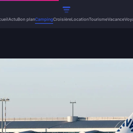
ueil
Actu
Bon plan
Camping
Croisière
Location
Tourisme
Vacance
Voy